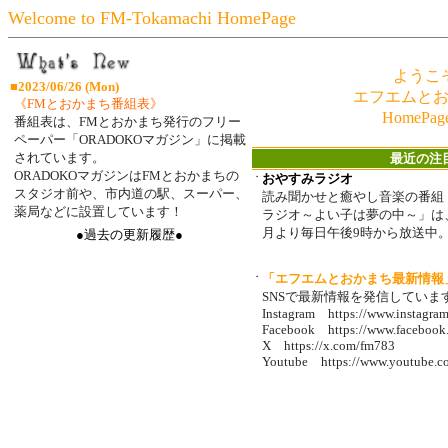
Welcome to FM-Tokamachi HomePage
ようこ
■
2023/06/26 (Mon)
エフエムと
《
FMとおかまち番組表
》
HomePa
番組表は、FMとおかまち発行のフリー
ペーパー「ORADOKOマガジン」に掲載
されています。
最近の注
ORADOKOマガジンはFMとおかまちの
・
おやすみラジオ
スタジオ前や、市内道の駅、スーパー、
読み聞かせと癒やし音楽の番組
薬局などに設置しています！
ラジオ～よい子は夢の中～」は、2
月より毎日午後9時から放送中
●過去の更新履歴●
・
「エフエムとおかまち最新情報
SNSで最新情報を発信していま
Instagram https://www.instagra
Facebook https://www.facebook
X https://x.com/fm783
Youtube https://www.youtube.c